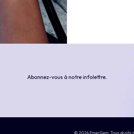
Abonnez-vous
à
notre
infolettre.
Sous-total :
© 2024 EmerGem. Tous droits 