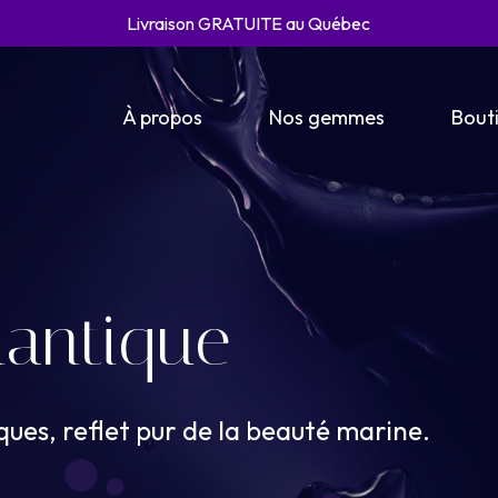
Livraison GRATUITE au Québec
À propos
Nos gemmes
Bouti
tlantique
ques,
reflet
pur
de
la
beauté
marine.