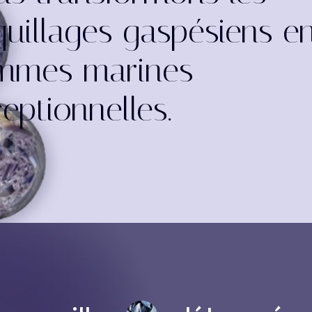
uillages gaspésiens e
mmes marines
eptionnelles.