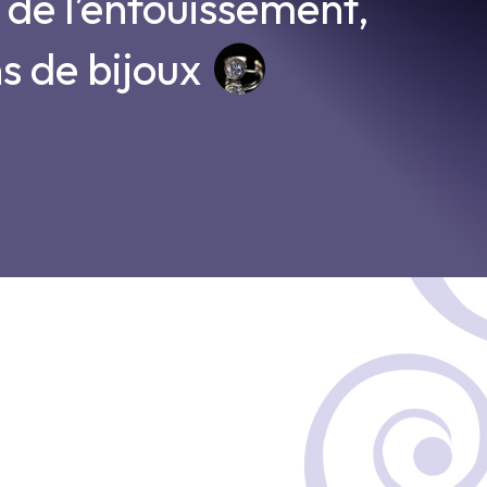
 de l’enfouissement,
ns de bijoux
tre panier est vide.