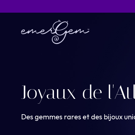
Skip
to
main
content
Joyaux
de
l'A
Des
gemmes
rares
et
des
bijoux
uni