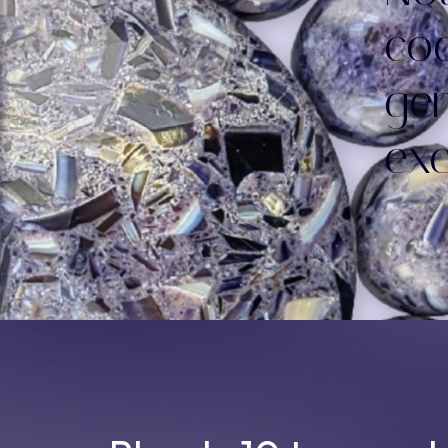
coq
ge
exc