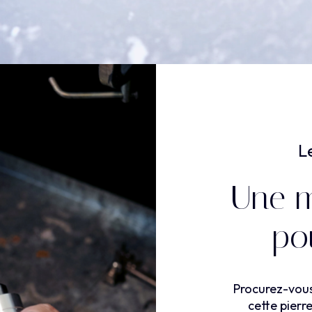
L
Une m
pou
Procurez-vou
cette pierr