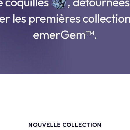
e coquilles
, détournées
éer les premières collectio
emerGem™.
Vo
NOUVELLE
COLLECTION