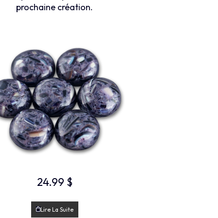
prochaine création.
24.99
$
Lire La Suite